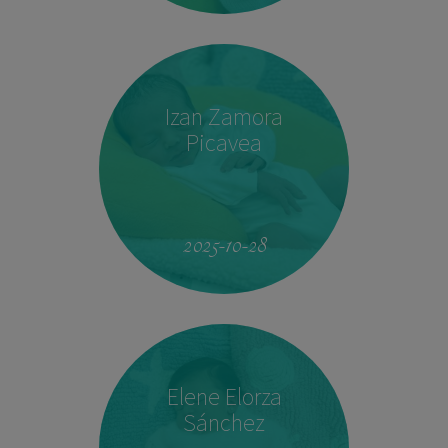
Izan Zamora
Picavea
09:17
3.410 kg
51,5 cm
2025-10-28
Elene Elorza
Sánchez