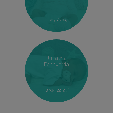
23:33
2.760 kg
46,5 cm
2025-10-09
Julia Aja
Echeverría
13:26
3,040 kg
49,5 cm
2025-09-06