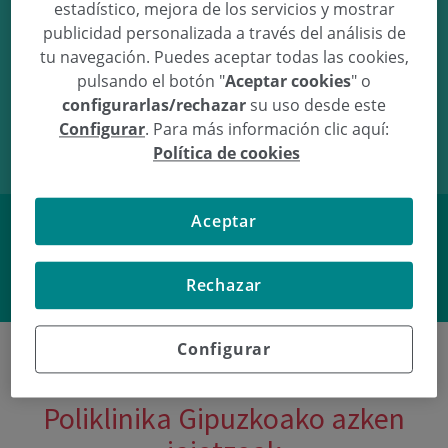
estadístico, mejora de los servicios y mostrar
publicidad personalizada a través del análisis de
tu navegación. Puedes aceptar todas las cookies,
pulsando el botón "
Aceptar cookies
" o
02/02/10
16:45
3.49Kg
52cm
configurarlas/rechazar
su uso desde este
Configurar
. Para más información clic aquí:
Política de cookies
Aceptar
Facebook
Twitter
Rechazar
Configurar
Poliklinika Gipuzkoako azken