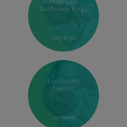
Hugo Gael
Maldonado Burga
19:51
4.160 kg
53 cm
2025-11-20
Eva Busselo
Fuentes
08:14
2,940 kg
50 cm
2025-11-10