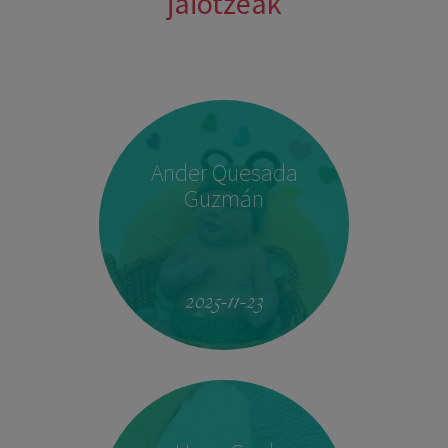
jaiotzeak
Ander Quesada
Guzmán
2025-11-23