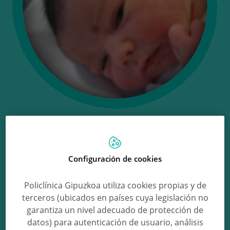
Ongi etorri
Configuración de cookies
Martin!
Policlínica Gipuzkoa utiliza cookies propias y de
terceros (ubicados en países cuya legislación no
garantiza un nivel adecuado de protección de
Martin Verastegui Palomero
datos) para autenticación de usuario, análisis