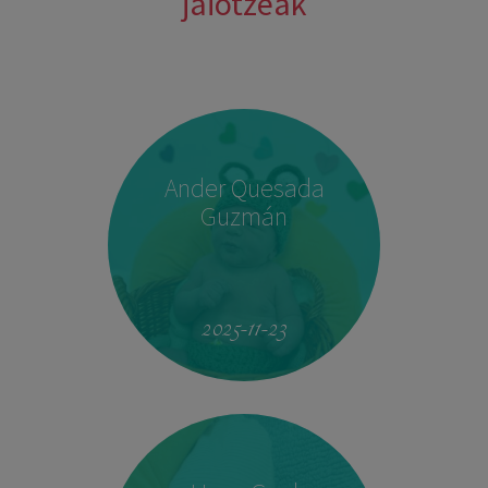
jaiotzeak
Ander Quesada
Guzmán
2025-11-23