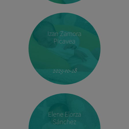
Izan Zamora
Picavea
09:17
3.410 kg
51,5 cm
2025-10-28
Elene Elorza
Sánchez