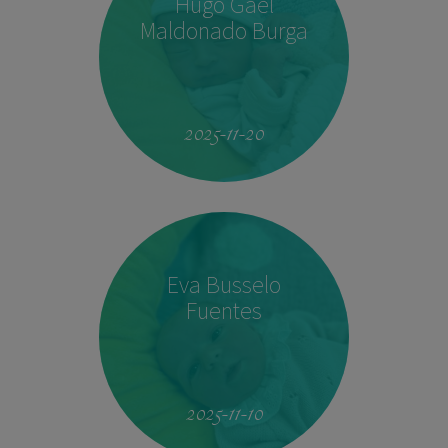
Hugo Gael
Maldonado Burga
19:51
4.160 kg
53 cm
2025-11-20
Eva Busselo
Fuentes
08:14
2,940 kg
50 cm
2025-11-10