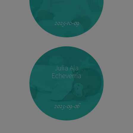
23:33
2.760 kg
46,5 cm
2025-10-09
Julia Aja
Echeverría
13:26
3,040 kg
49,5 cm
2025-09-06