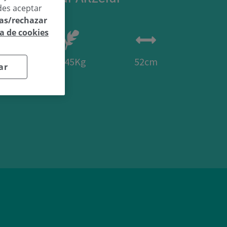
des aceptar
las/rechazar
ca de cookies
43
3.45Kg
52cm
ar