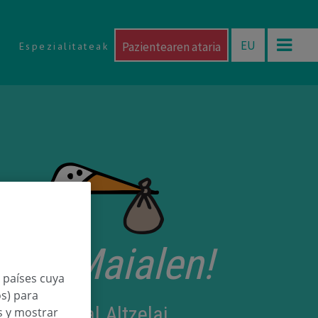
EU
Pazientearen ataria
Espezialitateak
orri Maialen!
n países cuya
os) para
 Mendizabal Altzelai
os y mostrar