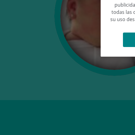
publicida
todas las 
su uso de