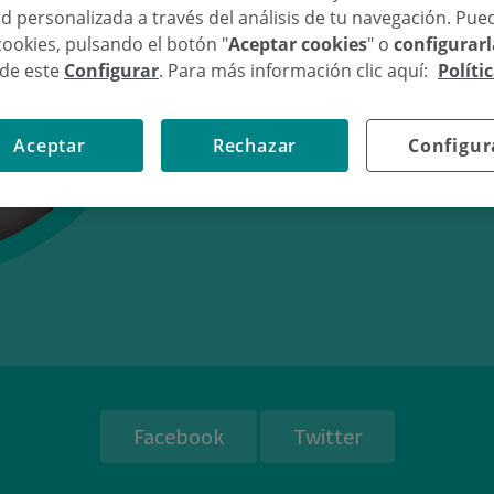
d personalizada a través del análisis de tu navegación. Pue
cookies, pulsando el botón "
Aceptar cookies
" o
configurar
sde este
Configurar
. Para más información clic aquí:
Políti
04/02/11
12:
Aceptar
Rechazar
Configur
Facebook
Twitter