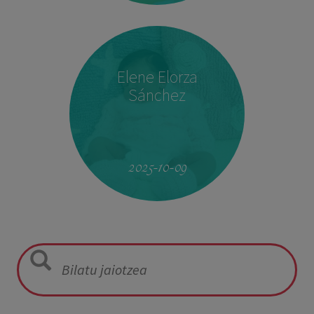
Elene Elorza
Sánchez
08:14
2,940 kg
50 cm
2025-10-09