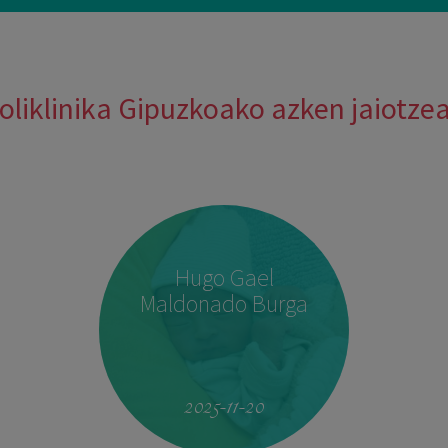
oliklinika Gipuzkoako azken jaiotze
Hugo Gael
Maldonado Burga
2025-11-20