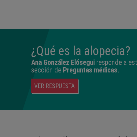
23:33
2.760 kg
46,5 cm
¿Qué es la alopecia?
Ana González Elósegui
responde a est
sección de
Preguntas médicas
.
VER RESPUESTA