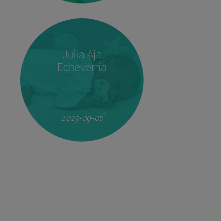
Julia Aja
Echeverría
09:17
3.410 kg
51,5 cm
2025-09-06