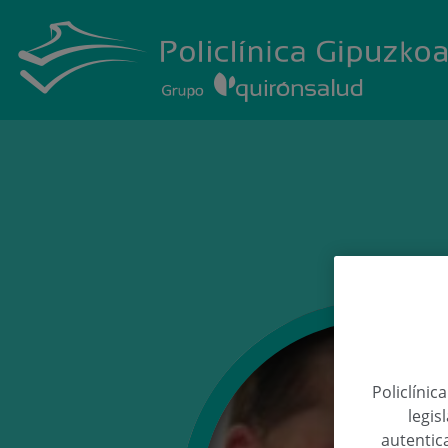
Policlínic
legis
autentica