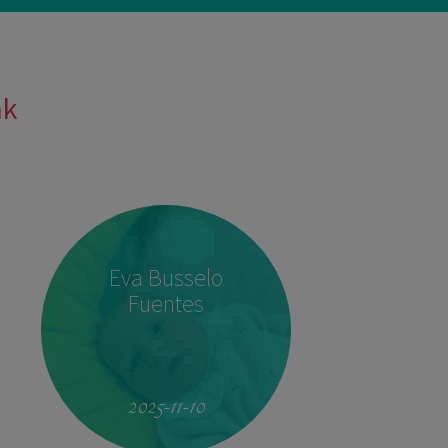
ak
Eva Busselo
Fuentes
2025-11-10