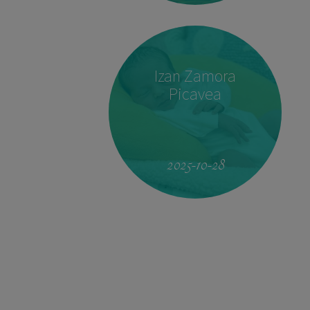
Izan Zamora
Picavea
19:51
4.160 kg
53 cm
2025-10-28