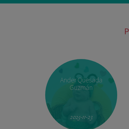
P
Ander Quesada
Guzmán
2025-11-23