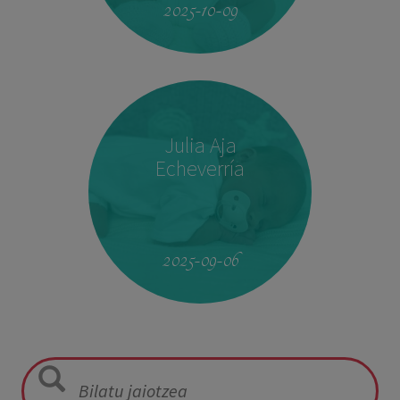
2025-10-09
Julia Aja
Echeverría
13:26
3,040 kg
49,5 cm
2025-09-06