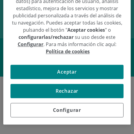
datos) para autenticación de usuario, análisis
estadístico, mejora de los servicios y mostrar
30/12/09
15:15
3.58Kg
50cm
publicidad personalizada a través del análisis de
tu navegación. Puedes aceptar todas las cookies,
pulsando el botón "
Aceptar cookies
" o
configurarlas/rechazar
su uso desde este
Configurar
. Para más información clic aquí:
Política de cookies
Facebook
Twitter
Aceptar
Rechazar
Poliklinika Gipuzkoako azken
Configurar
jaiotzeak