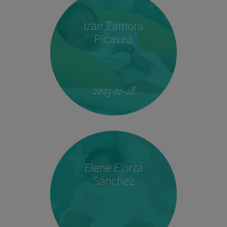
Izan Zamora
Picavea
09:17
3.410 kg
51,5 cm
2025-10-28
Elene Elorza
Sánchez
23:33
2.760 kg
46,5 cm