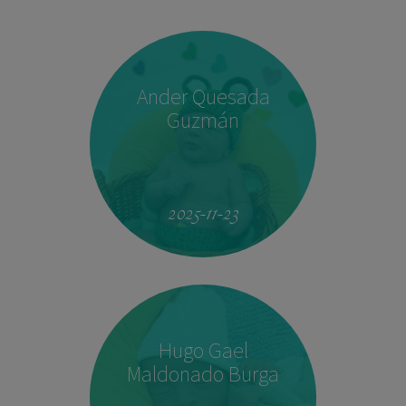
Ander Quesada
Guzmán
2025-11-23
Hugo Gael
Maldonado Burga