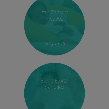
Izan Zamora
Picavea
09:17
3.410 kg
51,5 cm
2025-10-28
Elene Elorza
Sánchez
23:33
2.760 kg
46,5 cm