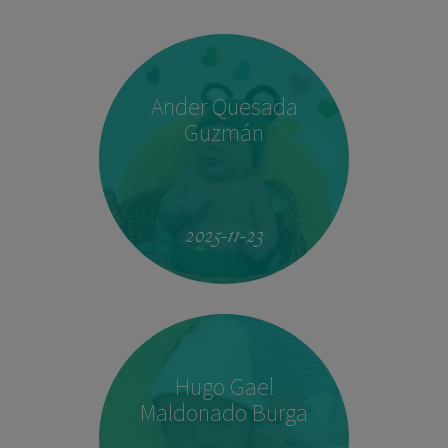
Ander Quesada
Guzmán
2025-11-23
Hugo Gael
Maldonado Burga