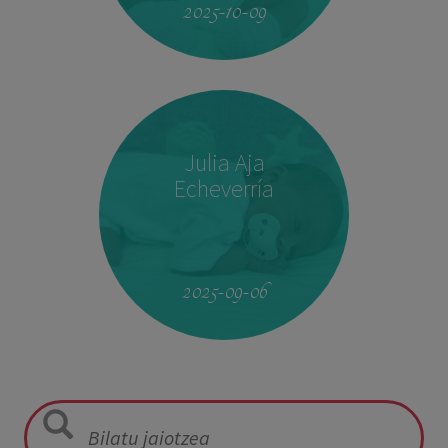
2025-10-09
Julia Aja
Echeverría
13:26
3,040 kg
49,5 cm
2025-09-06