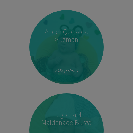
Ander Quesada
Guzmán
2025-11-23
Hugo Gael
Maldonado Burga