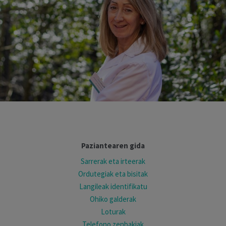
Paziantearen gida
Sarrerak eta irteerak
Ordutegiak eta bisitak
Langileak identifikatu
Ohiko galderak
Loturak
Telefono zenbakiak