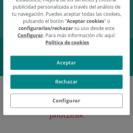
publicidad personalizada a través del análisis de
25/10/10
11:57
3.46Kg
51cm
tu navegación. Puedes aceptar todas las cookies,
pulsando el botón "
Aceptar cookies
" o
configurarlas/rechazar
su uso desde este
Configurar
. Para más información clic aquí:
Política de cookies
Facebook
Twitter
Aceptar
Rechazar
Configurar
Poliklinika Gipuzkoako azken
jaiotzeak