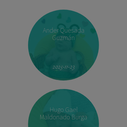
Ander Quesada
Guzmán
2025-11-23
Hugo Gael
Maldonado Burga