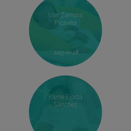
Izan Zamora
Picavea
09:17
3.410 kg
51,5 cm
2025-10-28
Elene Elorza
Sánchez
23:33
2.760 kg
46,5 cm