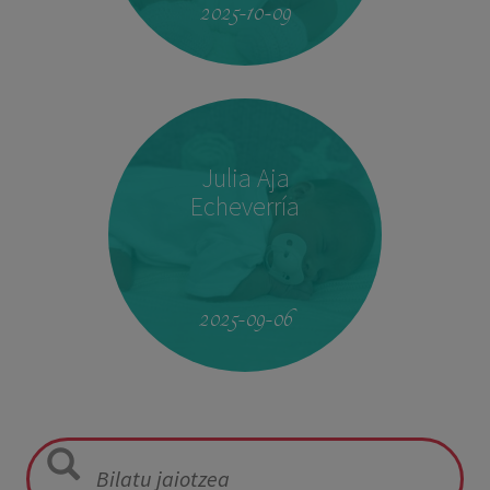
2025-10-09
Julia Aja
Echeverría
13:26
3,040 kg
49,5 cm
2025-09-06