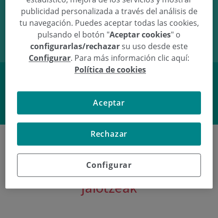
publicidad personalizada a través del análisis de
28/07/11
00:58
3.23Kg
49cm
tu navegación. Puedes aceptar todas las cookies,
pulsando el botón "
Aceptar cookies
" o
configurarlas/rechazar
su uso desde este
Configurar
. Para más información clic aquí:
Política de cookies
Facebook
Twitter
Aceptar
Rechazar
Configurar
Poliklinika Gipuzkoako azken
jaiotzeak