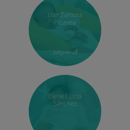
Izan Zamora
Picavea
09:17
3.410 kg
51,5 cm
2025-10-28
Elene Elorza
Sánchez
23:33
2.760 kg
46,5 cm