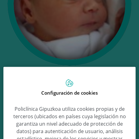
Ongi etorri June!
Configuración de cookies
June Amenabar Azpeitia
Policlínica Gipuzkoa utiliza cookies propias y de
terceros (ubicados en países cuya legislación no
garantiza un nivel adecuado de protección de
datos) para autenticación de usuario, análisis
estadístico, mejora de los servicios y mostrar