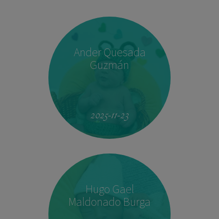
Ander Quesada
Guzmán
2025-11-23
Hugo Gael
Maldonado Burga