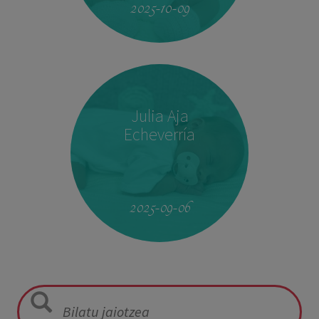
2025-10-09
Julia Aja
Echeverría
13:26
3,040 kg
49,5 cm
2025-09-06