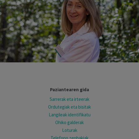
Paziantearen gida
Sarrerak eta irteerak
Ordutegiak eta bisitak
Langileak identifikatu
Ohiko galderak
Loturak
Telefono zenbakiak