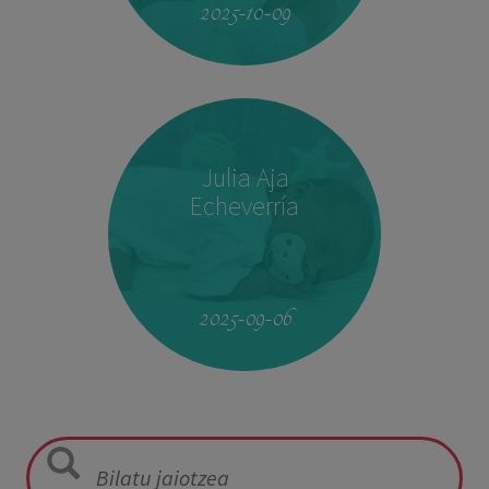
2025-10-09
Julia Aja
Echeverría
13:26
3,040 kg
49,5 cm
2025-09-06