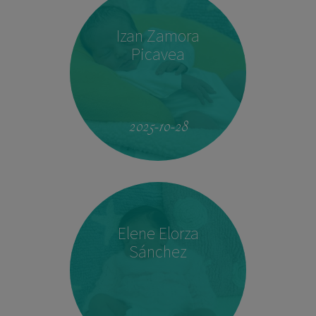
Izan Zamora
Picavea
09:17
3.410 kg
51,5 cm
2025-10-28
Elene Elorza
Sánchez
23:33
2.760 kg
46,5 cm