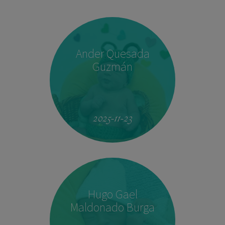
Ander Quesada
Guzmán
2025-11-23
Hugo Gael
Maldonado Burga