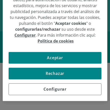
estadístico, mejora de los servicios y mostrar
25/02/11
15:42
3.12Kg
49cm
publicidad personalizada a través del análisis de
tu navegación. Puedes aceptar todas las cookies,
pulsando el botón "
Aceptar cookies
" o
configurarlas/rechazar
su uso desde este
Configurar
. Para más información clic aquí:
Política de cookies
Facebook
Twitter
Aceptar
Rechazar
Poliklinika Gipuzkoako azken
Configurar
jaiotzeak