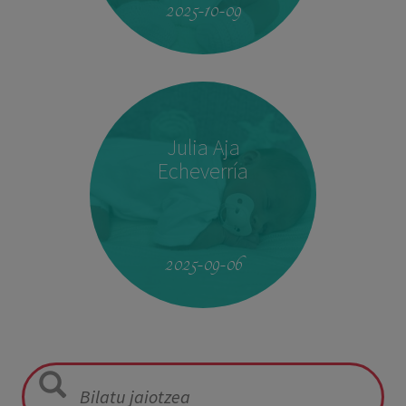
2025-10-09
Julia Aja
Echeverría
13:26
3,040 kg
49,5 cm
2025-09-06