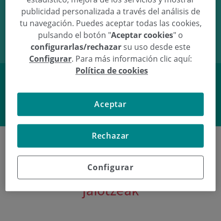
publicidad personalizada a través del análisis de
29/03/10
14:01
3.49Kg
51.5cm
tu navegación. Puedes aceptar todas las cookies,
pulsando el botón "
Aceptar cookies
" o
configurarlas/rechazar
su uso desde este
Configurar
. Para más información clic aquí:
Política de cookies
Facebook
Twitter
Aceptar
Rechazar
Configurar
Poliklinika Gipuzkoako azken
jaiotzeak