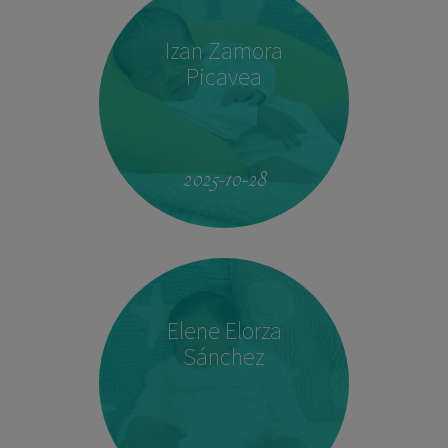
Izan Zamora
Picavea
09:17
3.410 kg
51,5 cm
2025-10-28
Elene Elorza
Sánchez
23:33
2.760 kg
46,5 cm