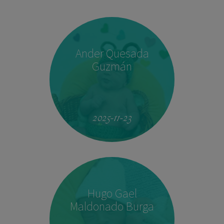
Ander Quesada
Guzmán
2025-11-23
Hugo Gael
Maldonado Burga