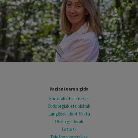
Paziantearen gida
Sarrerak eta irteerak
Ordutegiak eta bisitak
Langileak identifikatu
Ohiko galderak
Loturak
Telefono zenbakiak