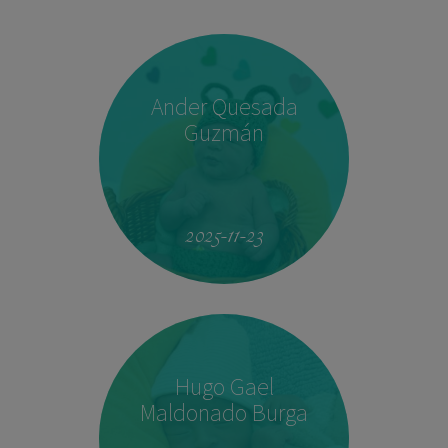
Ander Quesada
Guzmán
2025-11-23
Hugo Gael
Maldonado Burga