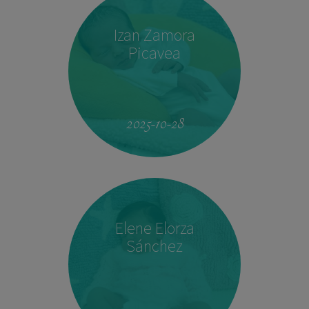
Izan Zamora
Picavea
09:17
3.410 kg
51,5 cm
2025-10-28
Elene Elorza
Sánchez
23:33
2.760 kg
46,5 cm