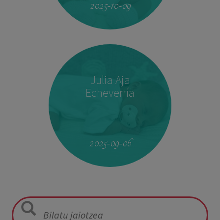
2025-10-09
Julia Aja
Echeverría
13:26
3,040 kg
49,5 cm
2025-09-06