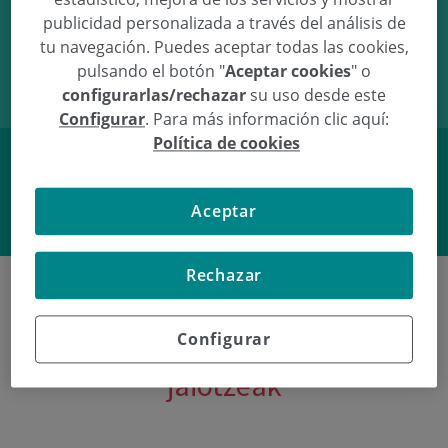
publicidad personalizada a través del análisis de
08/07/09
11:22
3.78Kg
52cm
tu navegación. Puedes aceptar todas las cookies,
pulsando el botón "
Aceptar cookies
" o
configurarlas/rechazar
su uso desde este
Configurar
. Para más información clic aquí:
Política de cookies
Facebook
Twitter
Aceptar
Rechazar
Configurar
Poliklinika Gipuzkoako azken
jaiotzeak