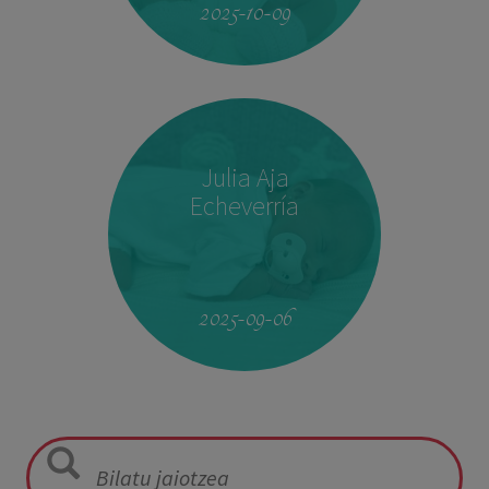
2025-10-09
Julia Aja
Echeverría
13:26
3,040 kg
49,5 cm
2025-09-06