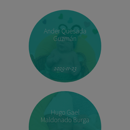
Ander Quesada
Guzmán
2025-11-23
Hugo Gael
Maldonado Burga