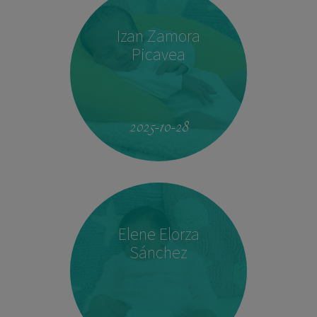
Izan Zamora
Picavea
09:17
3.410 kg
51,5 cm
2025-10-28
Elene Elorza
Sánchez
23:33
2.760 kg
46,5 cm