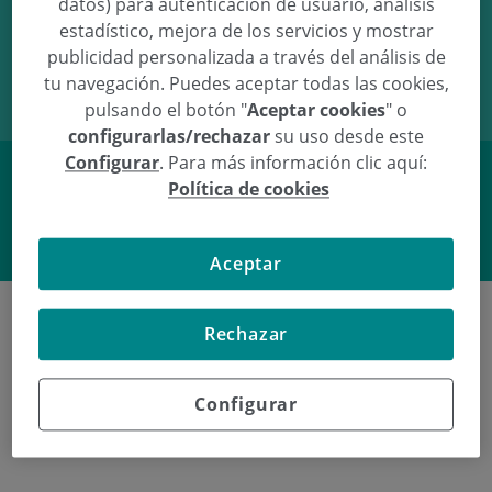
datos) para autenticación de usuario, análisis
estadístico, mejora de los servicios y mostrar
18/10/16
01:30
3,98Kg
52,5cm
publicidad personalizada a través del análisis de
tu navegación. Puedes aceptar todas las cookies,
pulsando el botón "
Aceptar cookies
" o
configurarlas/rechazar
su uso desde este
Configurar
. Para más información clic aquí:
Política de cookies
Facebook
Twitter
Aceptar
Rechazar
Poliklinika Gipuzkoako azken
Configurar
jaiotzeak