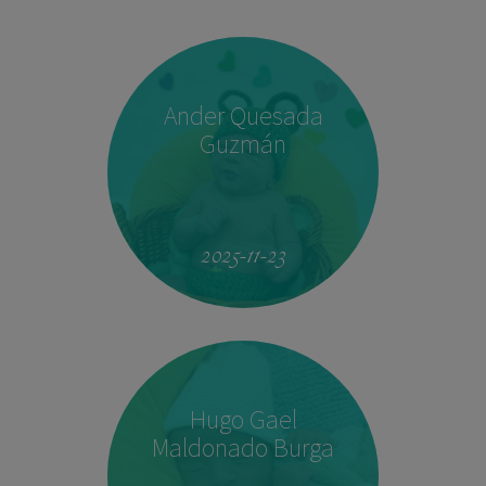
Ander Quesada
Guzmán
2025-11-23
Hugo Gael
Maldonado Burga