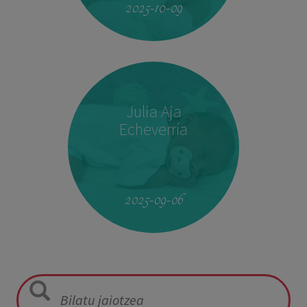
2025-10-09
Julia Aja
Echeverría
13:26
3,040 kg
49,5 cm
2025-09-06