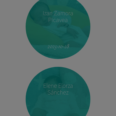
Izan Zamora
Picavea
09:17
3.410 kg
51,5 cm
2025-10-28
Elene Elorza
Sánchez
23:33
2.760 kg
46,5 cm