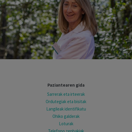
Paziantearen gida
Sarrerak eta irteerak
Ordutegiak eta bisitak
Langileak identifikatu
Ohiko galderak
Loturak
Telefono zenbakiak