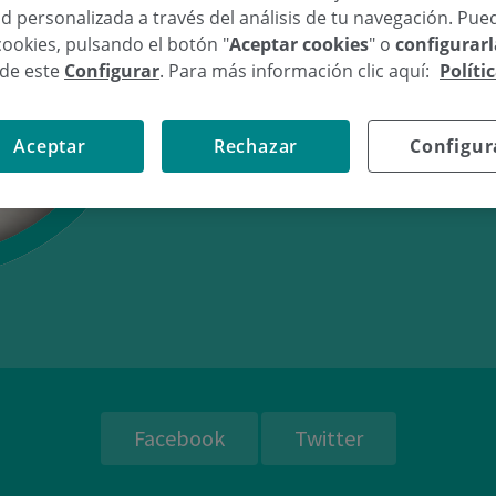
d personalizada a través del análisis de tu navegación. Pue
cookies, pulsando el botón "
Aceptar cookies
" o
configurar
sde este
Configurar
. Para más información clic aquí:
Políti
23/10/17
14:
Aceptar
Rechazar
Configur
Facebook
Twitter