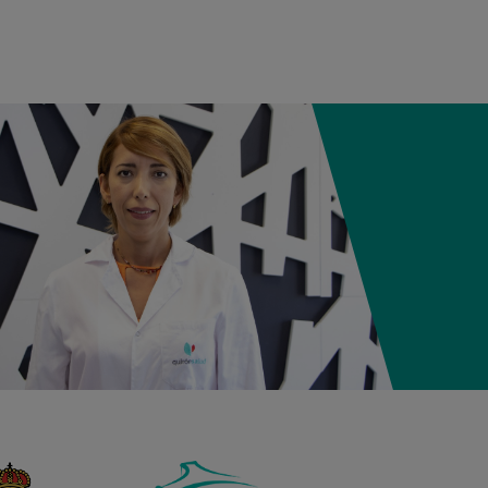
05:57
2,800 kg
49 cm