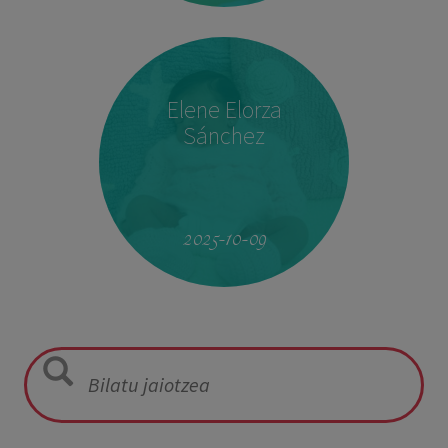
Elene Elorza
Sánchez
08:14
2,940 kg
50 cm
2025-10-09