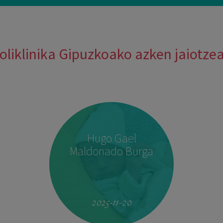
oliklinika Gipuzkoako azken jaiotze
Hugo Gael
Maldonado Burga
2025-11-20