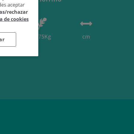
des aceptar
las/rechazar
ca de cookies
46
2,75Kg
cm
ar