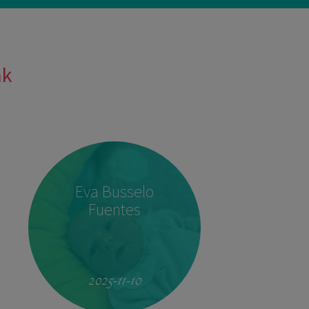
ak
Eva Busselo
Fuentes
2025-11-10