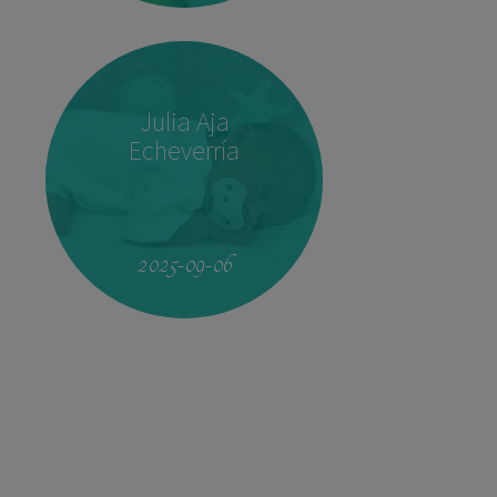
Julia Aja
Echeverría
09:17
3.410 kg
51,5 cm
2025-09-06