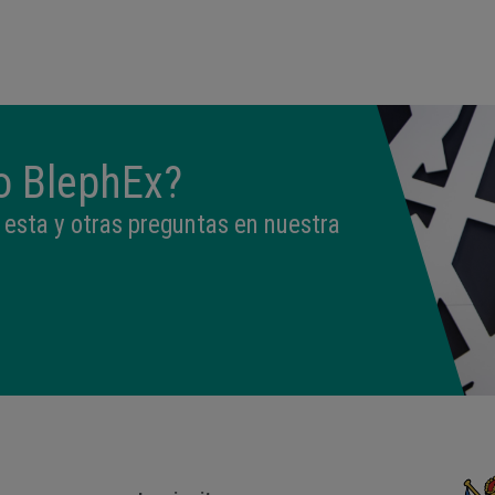
13:26
3,040 kg
49,5 cm
to BlephEx?
esta y otras preguntas en nuestra