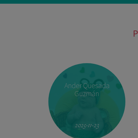
P
Ander Quesada
Guzmán
2025-11-23