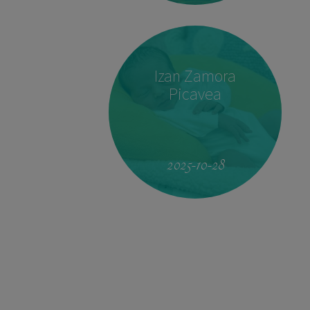
Izan Zamora
Picavea
19:51
4.160 kg
53 cm
2025-10-28