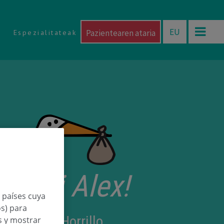
EU
Pazientearen ataria
Espezialitateak
etorri Alex!
n países cuya
os) para
urtigüela Horrillo
os y mostrar