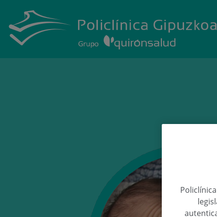
Policlínic
legis
autentica