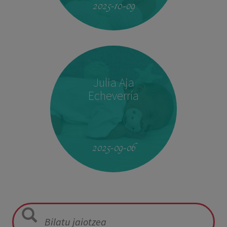
2025-10-09
Julia Aja
Echeverría
13:26
3,040 kg
49,5 cm
2025-09-06