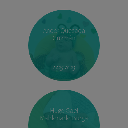
Ander Quesada
Guzmán
2025-11-23
Hugo Gael
Maldonado Burga