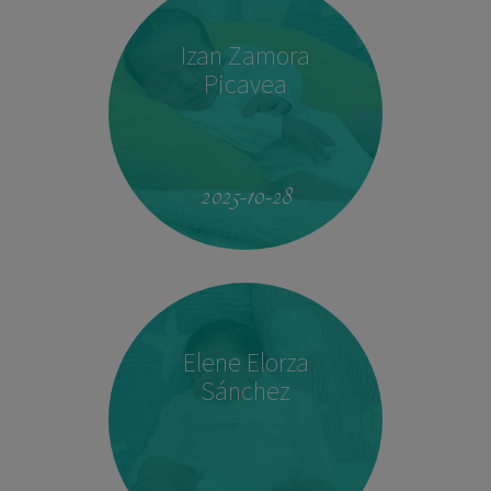
Izan Zamora
Picavea
09:17
3.410 kg
51,5 cm
2025-10-28
Elene Elorza
Sánchez
23:33
2.760 kg
46,5 cm