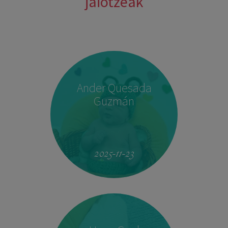
jaiotzeak
Ander Quesada
Guzmán
2025-11-23