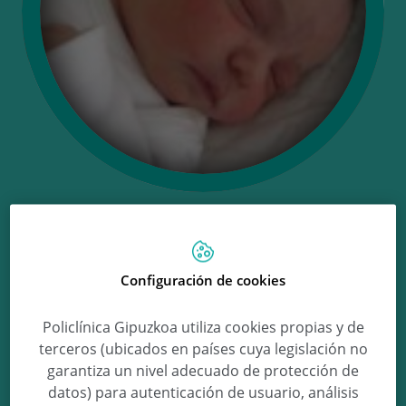
Ongi etorri
Configuración de cookies
Ainhoa!
Policlínica Gipuzkoa utiliza cookies propias y de
terceros (ubicados en países cuya legislación no
garantiza un nivel adecuado de protección de
Ainhoa Plaza Amozarrain
datos) para autenticación de usuario, análisis