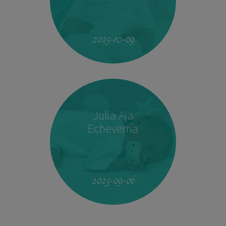
23:33
2.760 kg
46,5 cm
2025-10-09
Julia Aja
Echeverría
13:26
3,040 kg
49,5 cm
2025-09-06