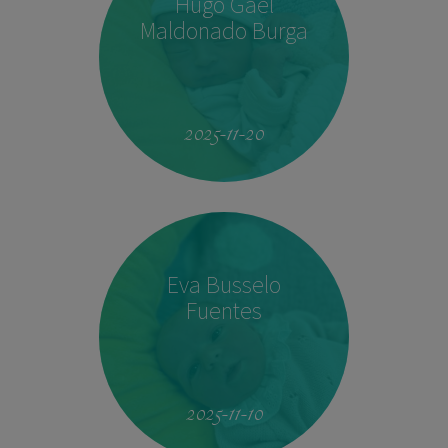
Hugo Gael
Maldonado Burga
19:51
4.160 kg
53 cm
2025-11-20
Eva Busselo
Fuentes
08:14
2,940 kg
50 cm
2025-11-10