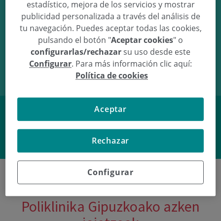
estadístico, mejora de los servicios y mostrar
publicidad personalizada a través del análisis de
tu navegación. Puedes aceptar todas las cookies,
pulsando el botón "
Aceptar cookies
" o
07/02/11
10:10
3.5Kg
49.5cm
configurarlas/rechazar
su uso desde este
Configurar
. Para más información clic aquí:
Política de cookies
Aceptar
Facebook
Twitter
Rechazar
Configurar
Poliklinika Gipuzkoako azken