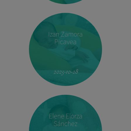
Izan Zamora
Picavea
09:17
3.410 kg
51,5 cm
2025-10-28
Elene Elorza
Sánchez