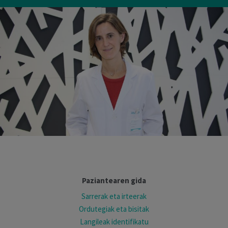
Paziantearen gida
Sarrerak eta irteerak
Ordutegiak eta bisitak
Langileak identifikatu