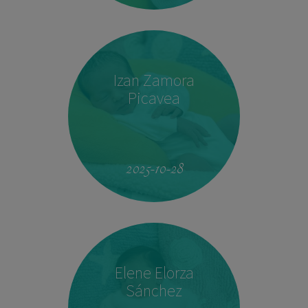
Izan Zamora
Picavea
09:17
3.410 kg
51,5 cm
2025-10-28
Elene Elorza
Sánchez