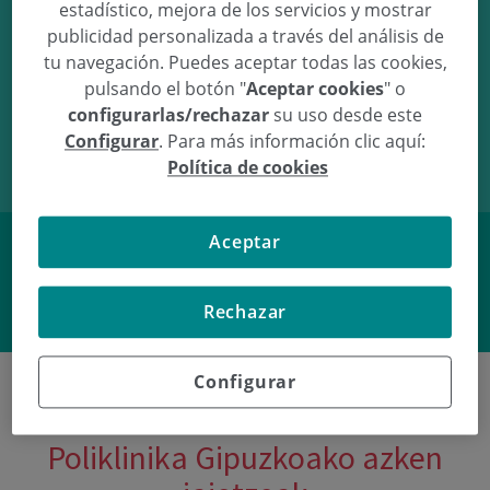
estadístico, mejora de los servicios y mostrar
publicidad personalizada a través del análisis de
tu navegación. Puedes aceptar todas las cookies,
pulsando el botón "
Aceptar cookies
" o
29/01/09
17:50
2.83Kg
48cm
configurarlas/rechazar
su uso desde este
Configurar
. Para más información clic aquí:
Política de cookies
Aceptar
Facebook
Twitter
Rechazar
Configurar
Poliklinika Gipuzkoako azken