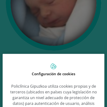
Ongi etorri
Configuración de cookies
Ainhoa!
Policlínica Gipuzkoa utiliza cookies propias y de
terceros (ubicados en países cuya legislación no
garantiza un nivel adecuado de protección de
Ainhoa Gorostidi Ugarte
datos) para autenticación de usuario, análisis