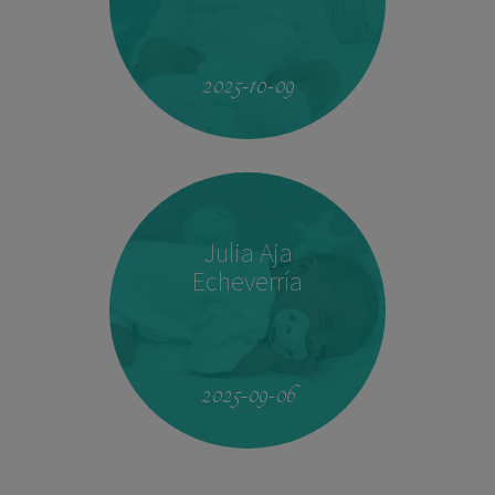
23:33
2.760 kg
46,5 cm
2025-10-09
Julia Aja
Echeverría
13:26
3,040 kg
49,5 cm
2025-09-06