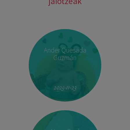
jaiotzeak
Ander Quesada
Guzmán
2025-11-23