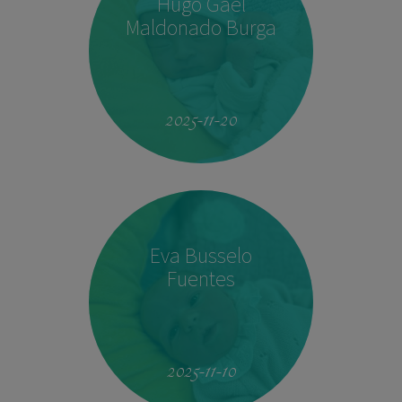
Hugo Gael
Maldonado Burga
19:51
4.160 kg
53 cm
2025-11-20
Eva Busselo
Fuentes
08:14
2,940 kg
50 cm
2025-11-10