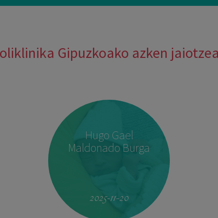
oliklinika Gipuzkoako azken jaiotze
Hugo Gael
Maldonado Burga
2025-11-20