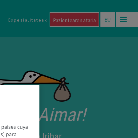
EU
Pazientearen ataria
Espezialitateak
torri Aimar!
n países cuya
 Arantzeta Iribar
os) para