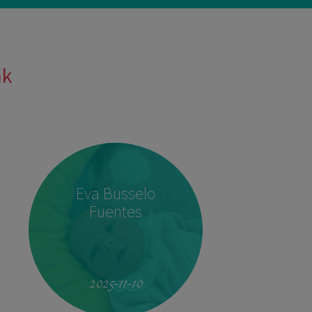
ak
Eva Busselo
Fuentes
2025-11-10