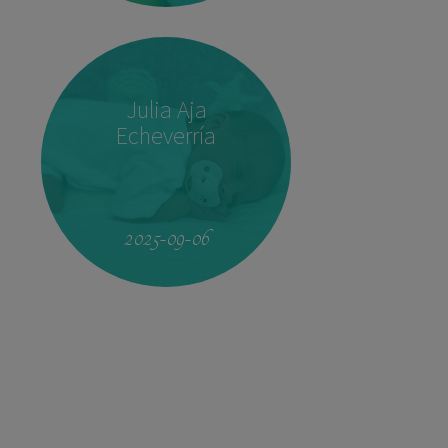
Julia Aja
Echeverría
09:17
3.410 kg
51,5 cm
2025-09-06