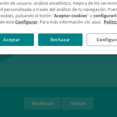
ción de usuario, análisis estadístico, mejora de los servici
d personalizada a través del análisis de tu navegación. Pue
cookies, pulsando el botón "
Aceptar cookies
" o
configurar
sde este
Configurar
. Para más información clic aquí:
Políti
26/03/16
00:
Aceptar
Rechazar
Configur
Facebook
Twitter