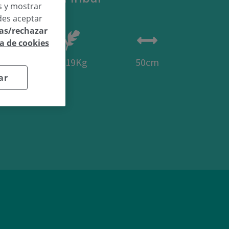
os y mostrar
des aceptar
las/rechazar
ca de cookies
04
3,19Kg
50cm
ar