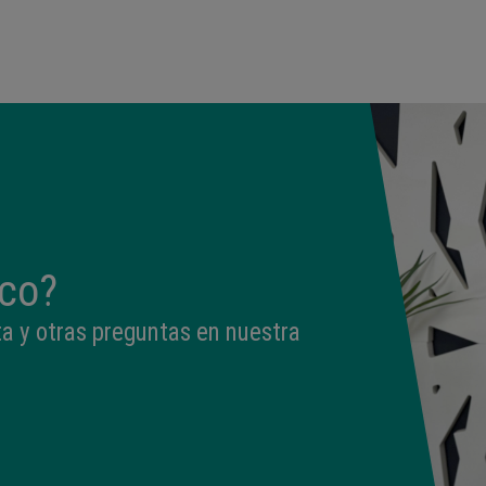
13:26
3,040 kg
49,5 cm
ico?
a y otras preguntas en nuestra