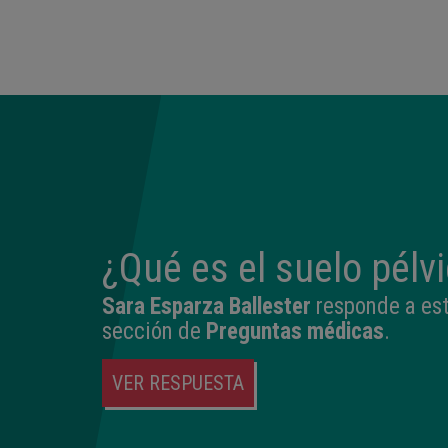
23:33
2.760 kg
46,5 cm
¿Qué es el suelo pélv
Sara Esparza Ballester
responde a est
sección de
Preguntas médicas
.
VER RESPUESTA