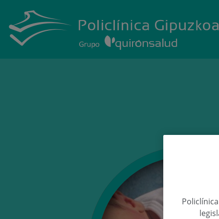
Policlínic
legis