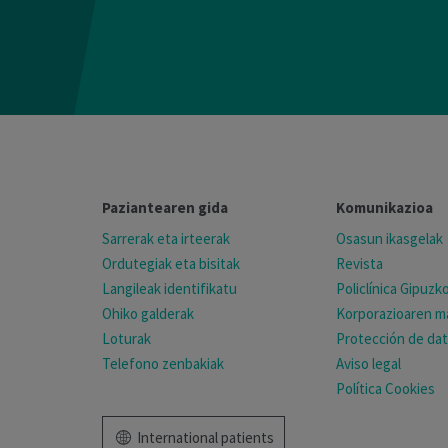
Paziantearen gida
Komunikazioa
Sarrerak eta irteerak
Osasun ikasgelak
Ordutegiak eta bisitak
Revista
Langileak identifikatu
Policlínica Gipuz
Ohiko galderak
Korporazioaren ma
Loturak
Protección de da
Telefono zenbakiak
Aviso legal
Política Cookies
International patients