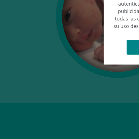
autentica
publicida
todas las 
su uso de