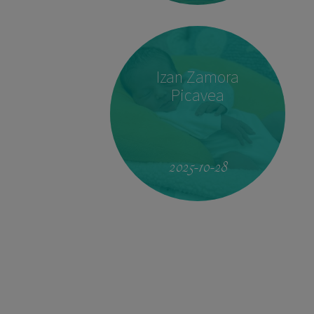
Izan Zamora
Picavea
19:51
4.160 kg
53 cm
2025-10-28