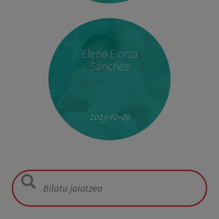
Elene Elorza
Sánchez
08:14
2,940 kg
50 cm
2025-10-09