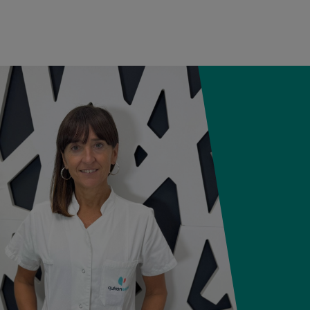
05:57
2,800 kg
49 cm