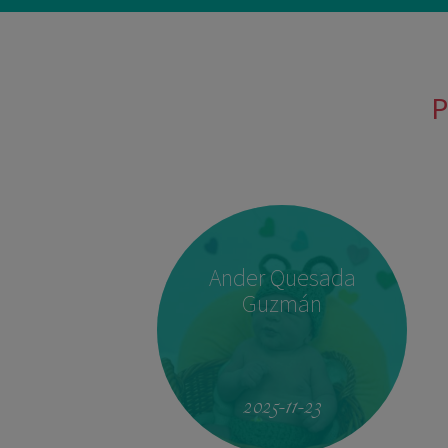
P
Ander Quesada
Guzmán
2025-11-23