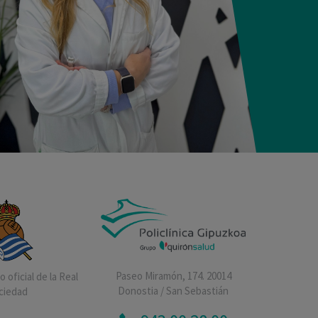
Paseo Miramón, 174. 20014
 oficial de la Real
Donostia / San Sebastián
ciedad