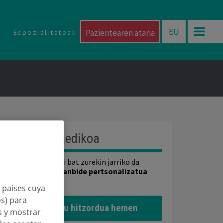
EU
Pazientearen ataria
Espezialitateak
Azterketa medikoa
Osasun-aholkulari bat zurekin jarriko da
harremanetan
irtenbide pertsonalizatua
eskaintzeko
n países cuya
os) para
Eskatu hitzordua hemen
os y mostrar