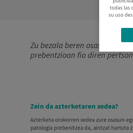
publicida
todas las 
su uso de
Zu bezala beren osasunarengat
prebentzioan fio diren pertson
Zein da azterketaren xedea?
Azterketa orokorren xedea zure osasun-eg
patologia prebenitzea da, aintzat hartuta 