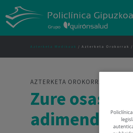
Azterketa Medikoak
/ Azterketa Orokorrak
AZTERKETA OROKORRA
Zure osasuna
adimenduna
Policlínic
legis
autentica