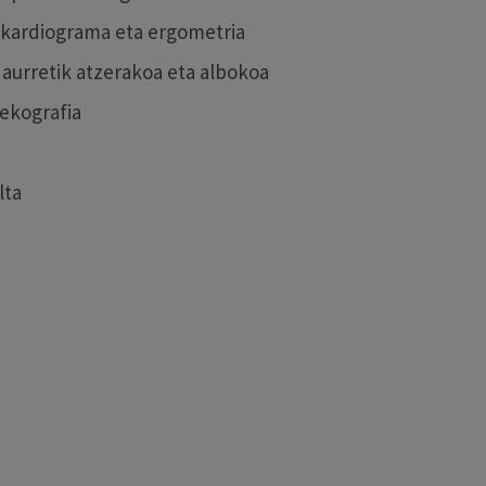
okardiograma eta ergometria
 aurretik atzerakoa eta albokoa
 ekografia
lta