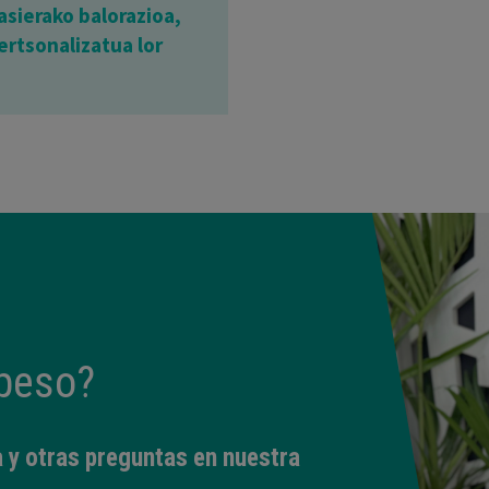
sierako balorazioa,
ertsonalizatua lor
peso?
 y otras preguntas en nuestra