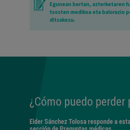
Egunean bertan, azterketaren ha
txosten medikoa eta balorazio p
ditzakezu.
¿Cómo puedo perder 
Eider Sánchez Tolosa
responde a esta
sección de
Preguntas médicas
.