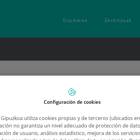
Ospitalea
Zerbitzuak
ren kontrol
Configuración de cookies
a Gipuzkoa utiliza cookies propias y de terceros (ubicados e
lación no garantiza un nivel adecuado de protección de dat
ción de usuario, análisis estadístico, mejora de los servici