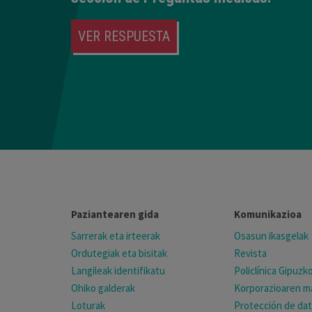
VER RESPUESTA
Paziantearen gida
Komunikazioa
Sarrerak eta irteerak
Osasun ikasgelak
Ordutegiak eta bisitak
Revista
Langileak identifikatu
Policlínica Gipuz
Ohiko galderak
Korporazioaren ma
Loturak
Protección de da