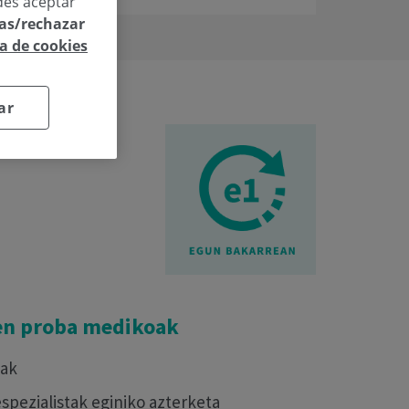
des aceptar
las/rechazar
ca de cookies
ar
eko
en proba medikoak
iak
pezialistak eginiko azterketa