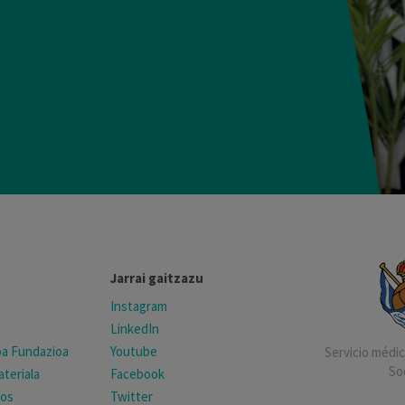
Jarrai gaitzazu
Instagram
LinkedIn
koa Fundazioa
Youtube
Servicio médico
So
teriala
Facebook
tos
Twitter