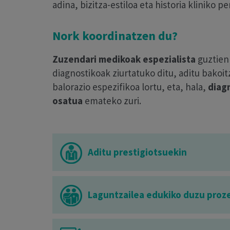
adina, bizitza-estiloa eta historia kliniko pe
Nork koordinatzen du?
Zuzendari medikoak espezialista
guztien
diagnostikoak ziurtatuko ditu, aditu bakoit
balorazio espezifikoa lortu, eta, hala,
diagn
osatua
emateko zuri.
Aditu prestigiotsuekin
Laguntzailea edukiko duzu proz