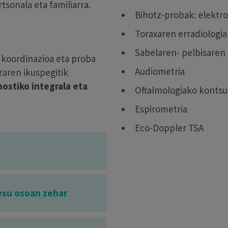
rtsonala eta familiarra.
Bihotz-probak: elektr
Toraxaren erradiologia
Sabelaren- pelbisaren
 koordinazioa eta proba
Audiometria
zaren ikuspegitik
ostiko integrala eta
Oftalmologiako kontsu
Espirometria
Eco-Doppler TSA
esu osoan zehar