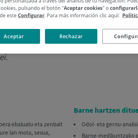
d personalizada a través del análisis de tu navegación. Pue
cookies, pulsando el botón "
Aceptar cookies
" o
configurar
sde este
Configurar
. Para más información clic aquí:
Políti
Aceptar
Rechazar
Configur
ik kezkatzen diren eta hari aurre egit
ei.
Barne hartzen ditu
oera ebaluatu eta zenbait
Odol- eta gernu-analis
zure lan mota, sexua,
Barne-medikuntzako es