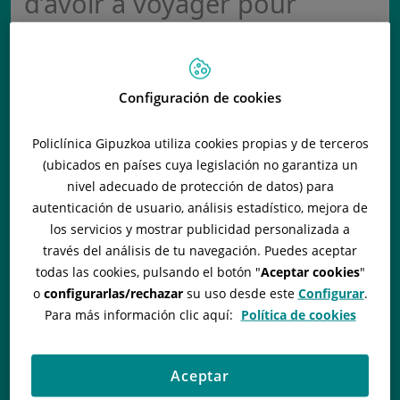
d’avoir à voyager pour
réaliser une greffe de
cheveux.
Configuración de cookies
Cela permet de prévenir d'éventuelles
complications de santé, des soins post-
Policlínica Gipuzkoa utiliza cookies propias y de terceros
opératoires problématiques, ainsi que
(ubicados en países cuya legislación no garantiza un
les dépenses et, surtout, de protéger
nivel adecuado de protección de datos) para
autenticación de usuario, análisis estadístico, mejora de
votre santé.
los servicios y mostrar publicidad personalizada a
través del análisis de tu navegación. Puedes aceptar
Pourquoi nous ?
todas las cookies, pulsando el botón "
Aceptar cookies
"
o
configurarlas/rechazar
su uso desde este
Configurar
.
Nous sommes dermatologues.
Para más información clic aquí:
Política de cookies
Nous sommes experts en
Trichologie
.
Aceptar
Nous proposons un traitement complet,