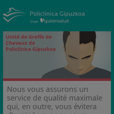
Unité de Greffe de
Cheveux de
Policlínica Gipuzkoa
Nous vous assurons un
service de qualité maximale
qui, en outre, vous évitera